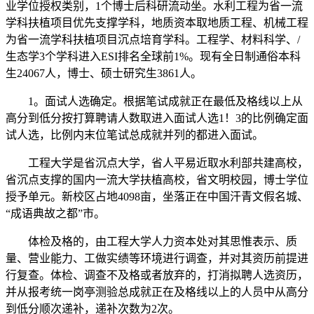
业学位授权类别，1个博士后科研流动坐。水利工程为省一流
学科扶植项目优先支撑学科，地质资本取地质工程、机械工程
为省一流学科扶植项目沉点培育学科。工程学、材料科学、/
生态学3个学科进入ESI排名全球前1%。现有全日制通俗本科
生24067人，博士、硕士研究生3861人。
1。面试人选确定。根据笔试成就正在最低及格线以上从
高分到低分按打算聘请人数取进入面试人选1！3的比例确定面
试人选，比例内末位笔试总成就并列的都进入面试。
工程大学是省沉点大学，省人平易近取水利部共建高校，
省沉点支撑的国内一流大学扶植高校，省文明校园，博士学位
授予单元。新校区占地4098亩，坐落正在中国汗青文假名城、
“成语典故之都”市。
体检及格的，由工程大学人力资本处对其思惟表示、质
量、营业能力、工做实绩等环境进行调查，并对其资历前提进
行复查。体检、调查不及格或者放弃的，打消拟聘人选资历，
并从报考统一岗亭测验总成就正在及格线以上的人员中从高分
到低分顺次递补，递补次数为2次。