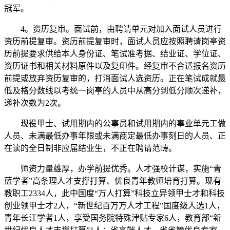
冠军。
4。资历复审。面试前，由聘请单元对加入面试人员进行
资历前提复审。资历前提复审时，面试人员应按照聘请岗亭资
历前提要求供给本人身份证、笔试准考据、结业证、学位证、
资历证书和相关材料原件以及复印件。经复审不合适报名资历
前提或放弃资历复审的，打消面试人选资历。正在笔试成就最
低及格分数线以考统一岗亭的人员中从高分到低分顺次递补，
递补次数为2次。
现役甲士、试用期内的公事员和试用期内的事业单元工做
人员、未满最低办事年限或未满商定最低办事刻日的人员、正
在读的全日制非应届结业生，不正在聘请范畴。
师资力量雄厚，办学前提优秀。人才强校计谋，实施“青
蓝学者”高条理人才支撑打算、优良青年教师培育打算。现有
教职工2334人，此中国度“万人打算”科技立异领甲士才和科技
创业领甲士才2人，“新世纪百万万人才工程”国度级人选1人，
青年长江学者1人，享受国务院特殊津贴专家6人，教育部“新