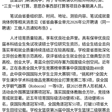
放置部门聘请岗亭，用于专项聘请农村教师特岗打算、
“三支一扶”打算、意愿办事西部打算等项目办事期满人员。
笔试由省委组织部、时间、地址、测验内容、笔试成就查
询体例等相关消息见《省省曲事业单元2026年公开聘请（同一
聘请）工做人员通知布告》。
人才培育质量较高，享有优良社会声誉。具有保举优良应
届本科结业生免试攻读硕士学位研究生资历，结业生结业去向
落实率和就业质量持续连结正在较高程度。学校是省首批深化
立异创业教育示范高校，获评省结业生就业创业工做典型示范
高校、创业大学，青蓝众创空间存案为国度级众创空间。近年
来，正在各类全国大学生竞赛榜单赛事中获国度级励400余
项，此中获中国国际大学生立异大赛铜7项，“挑和杯”全国大
学生课外学术科技做品竞赛和创业打算竞赛二等3项，获全国
大学朝气器赛（Robocon）一等9次，获2025世界人形机械人
活动会外围赛篮球赛项冠军。落实国度体教融合方针，竞技体
育成就显著。近五年培育国际级活动健将3名、活动健将16
名，获国际角逐冠军9项，全国角逐冠军51项，打破13项省大
学生田径记载。学校女篮获第26届中国大学生篮球二级联赛总