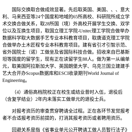
国际交换取合做成效显著。先后取英国、美国、、、意大
利、马来西亚等24个国度和地域的65所高校、科研院所成立学
术交换合做关系，取28所国（境）外高校开展学生交换、双学
位以及互换生项目，取国立理工学院-Unitec理工学院合做举办
数据科学取大数据手艺专业本科教育项目，取唐道克理工学院
合做举办土木匠程专业本科教育项目。建有省引才引智示范、
省外国院士（诺）工做坐及省国际科技合做。招收来自巴基斯
坦等国度的留学生，现有正在读留学生88人。做为第一从编单
元，取美国阿拉斯加大学、英国朗堡大学、乌克兰国立建建手
艺大合开办Scopus数据库和ESCI收录期刊World Journal of
Engineering。
（4）通俗高档院校正在校生或结业昔时入伍，退役后
（含复学结业）2年内未落实工做单元的退役士兵。
对报考资历的审查贯穿聘请全过程。正在各环节发觉报考
者不合适报考资历前提的，打消其报考资历或者聘用资历。
回避关系是指《省事业单元公开聘请工做人员暂行法子》