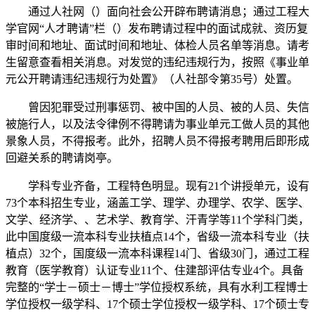
通过人社网（）面向社会公开辟布聘请消息；通过工程大
学官网“人才聘请”栏（）发布聘请过程中的面试成就、资历复
审时间和地址、面试时间和地址、体检人员名单等消息。请考
生留意查看相关消息。对发觉的违纪违规行为，按照《事业单
元公开聘请违纪违规行为处置》（人社部令第35号）处置。
曾因犯罪受过刑事惩罚、被中国的人员、被的人员、失信
被施行人，以及法令律例不得聘请为事业单元工做人员的其他
景象人员，不得报考。此外，招聘人员不得报考聘用后即形成
回避关系的聘请岗亭。
学科专业齐备，工程特色明显。现有21个讲授单元，设有
73个本科招生专业，涵盖工学、理学、办理学、农学、医学、
文学、经济学、、艺术学、教育学、汗青学等11个学科门类，
此中国度级一流本科专业扶植点14个，省级一流本科专业（扶
植点）32个，国度级一流本科课程14门、省级30门，通过工程
教育（医学教育）认证专业11个、住建部评估专业4个。具备
完整的“学士－硕士－博士”学位授权系统，具有水利工程博士
学位授权一级学科、17个硕士学位授权一级学科、17个硕士专