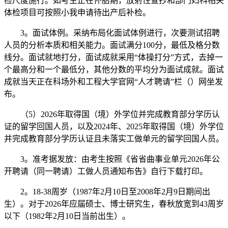
检尺度施行。如考生正在怀胎期，放射性查抄和部门妇科相关
体检项目可按照小我申请待出产后补检。
3。面试体例。采纳布局化面试体例进行，次要测试招聘
人员的分析本质和相关能力。面试满分100分，最低及格分数
线分。面试就地打分，面试成就采用“体操打分”方式，去掉一
个最高分和一个最低分，其他分数的平均分为面试成就。面试
成就当天正在科场外和工程大学官网“人才聘请”栏（）网坐发
布。
（5）2026年取得国（境）外学位并完成教育部分学历认
证的留学回国人员，以及2024年、2025年取得国（境）外学位
并完成教育部分学历认证且未落实工做单元的留学回国人员。
3。准考据发放：由考生按照《省省曲事业单元2026年公
开聘请（同一聘请）工做人员通知布告》自行下载打印。
2。18-38周岁（1987年2月10日至2008年2月9日期间出
生）。对于2026年应届硕士、博士研究生，春秋放宽到43周岁
以下（1982年2月10日当前出生）。