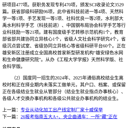
研项目477项。获职务发现专利470项，颁发SCI收录论文3529
篇。获省部级科研励96项，此中省科技前进一等4项、天然科
学一等1项、手艺发现一等1项、社科优良一等2项，水利部大
禹水利科学手艺（科技前进）、中国钢布局协会科学手艺等行
业科技励一等21项。建有国度级手艺转移示范机构1个，教育
部省部共建协同立异核心1个，省级人文社会科学研究4个，省
级沉点尝试室、省级协同立异核心等省级科研平台60个。正在
雄安新区注册成立全国高校首家新型研发机构“雄安绿色水网
和生命健康研究院”。从办《工程大学学报》天然科学版、社
会科学版。
（2）国度同一招生的2024年、2025年通俗高校结业生离
校时和正在择业期内未落实工做单元，其户口、档案、或保留
正在各级结业生就业从管部分（结业生就业指点办事核心）、
各级人才交换办事机构和各级公共就业办事机构的结业生。
上一篇：
专业从动化加工出产线定制厂家十威保举
下一篇：
26报考指南五大A+、央企曲通车：一所“藏”正在