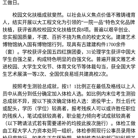
工做日。
校园文化扶植成就斐然。以社会从义焦点价值不雅铸魂育
人，结实开展以大工程文化为引领的“一院一品”特色文化品牌
扶植，获评省高校校园文化扶植优良8项。普遍以艰辛创业、
忠实报国质量，不拔、百折不挠为焦点的校史文化。建建艺术
博物馆纳入国有博物馆行列，现具有古建建构件1700余件
（套）。学校获评全国五四红旗团委，31论理学生获评中国大
学生自强之星，构成特色明显的自强文化。普遍开展文雅艺术
进校园、大学生文化节、体育文化节等体裁勾当，获全国大学
生艺术展演一等2次、全国优良易班共建高校2次。
按照考生测验总成就，按1！1比例正在最低及格线以上人
员中从高分到低分确定加入体检人选。如比例内末位考生测验
总成就不异，按以下挨次确定体检人选：退役甲士，烈士后代
或配头，学历（学位）较高者，报考残疾人可以或许胜任职位
的残疾人，笔试成就较高者，职业能力倾向考试成就较高者
（以下聘请法式若有需要递补的均按此挨次施行）。体检工做
由工程大学人力资本处同一组织，体检参照现行公事员录用体