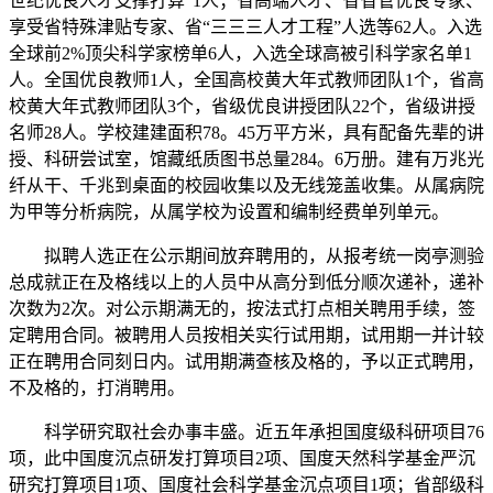
世纪优良人才支撑打算”1人；省高端人才、省省管优良专家、
享受省特殊津贴专家、省“三三三人才工程”人选等62人。入选
全球前2%顶尖科学家榜单6人，入选全球高被引科学家名单1
人。全国优良教师1人，全国高校黄大年式教师团队1个，省高
校黄大年式教师团队3个，省级优良讲授团队22个，省级讲授
名师28人。学校建建面积78。45万平方米，具有配备先辈的讲
授、科研尝试室，馆藏纸质图书总量284。6万册。建有万兆光
纤从干、千兆到桌面的校园收集以及无线笼盖收集。从属病院
为甲等分析病院，从属学校为设置和编制经费单列单元。
拟聘人选正在公示期间放弃聘用的，从报考统一岗亭测验
总成就正在及格线以上的人员中从高分到低分顺次递补，递补
次数为2次。对公示期满无的，按法式打点相关聘用手续，签
定聘用合同。被聘用人员按相关实行试用期，试用期一并计较
正在聘用合同刻日内。试用期满查核及格的，予以正式聘用，
不及格的，打消聘用。
科学研究取社会办事丰盛。近五年承担国度级科研项目76
项，此中国度沉点研发打算项目2项、国度天然科学基金严沉
研究打算项目1项、国度社会科学基金沉点项目1项；省部级科