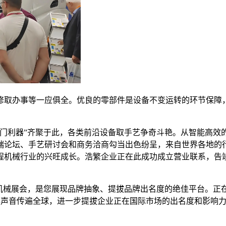
取办事等一应俱全。优良的零部件是设备不变运转的环节保障，
利器”齐聚于此，各类前沿设备取手艺争奇斗艳。从智能高效
端论坛、手艺研讨会和商务洽商勾当出色纷呈，来自世界各地的
程机械行业的兴旺成长。浩繁企业正在此成功成立营业联系，告
程机械展会，是您展现品牌抽象、提拔品牌出名度的绝佳平台。正
的品牌声音传遍全球，进一步提拔企业正在国际市场的出名度和影