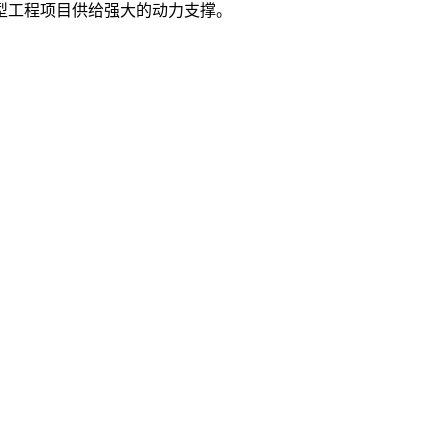
型工程项目供给强大的动力支撑。