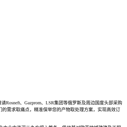
eft、Gazprom、LSR集团等俄罗斯及周边国度头部采购
们的需求取痛点，精准保举您的产物取处理方案，实现高效订