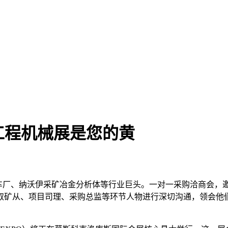
工程机械展是您的黄
沃伊采矿冶金分析体等行业巨头。一对一采购洽商会，邀请Rosn
取矿从、项目司理、采购总监等环节人物进行深切沟通，领会他