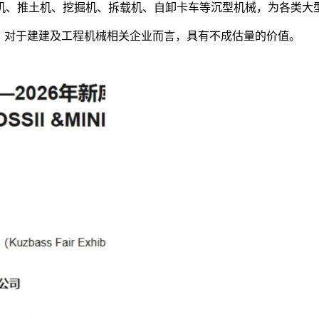
沉机、推土机、挖掘机、拆载机、自卸卡车等沉型机械，为各类大
），对于建建及工程机械相关企业而言，具有不成估量的价值。